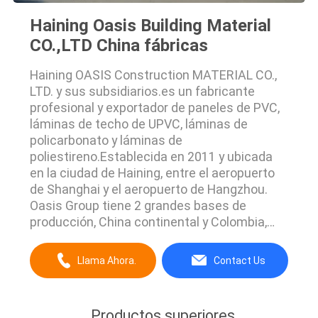
Haining Oasis Building Material
CO.,LTD China fábricas
Haining OASIS Construction MATERIAL CO.,
LTD. y sus subsidiarios.es un fabricante
profesional y exportador de paneles de PVC,
láminas de techo de UPVC, láminas de
policarbonato y láminas de
poliestireno.Establecida en 2011 y ubicada
en la ciudad de Haining, entre el aeropuerto
de Shanghai y el aeropuerto de Hangzhou.
Oasis Group tiene 2 grandes bases de
producción, China continental y Colombia,
América del Sur. Nos centramos en producir
y desarrollar el material para soluciones
Llama Ahora.
Contact Us
decorativas y de techos interiores.Siempre
suministramos la más alta calidadEs por eso
que nuestros productos ...
Productos superiores