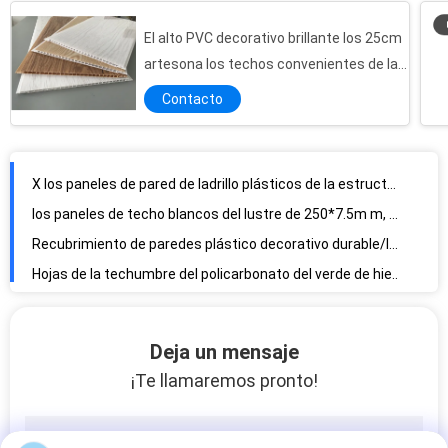
El alto PVC decorativo brillante los 25cm
Los altos paneles medios brillantes blancos puros del pvc del techo del surco con plata
artesona los techos convenientes de la
Revestimiento de madera de la pared de los paneles/Pvc del PVC de la lamina plana para los diversos colores de los cuartos de baño
instalación
Contacto
La techumbre translúcida acanalada ambiental del policarbonato cubre 2100×11800×8m m
X los paneles de pared de ladrillo plásticos de la estructura hueco de la base, hojas plásticas decorativas del recubrimiento de paredes
los paneles de techo blancos del lustre de 250*7.5m m, Pvc laminaron el panel de techo no inflamable
Recubrimiento de paredes plástico decorativo durable/los paneles de techo decorativos plásticos
Hojas de la techumbre del policarbonato del verde de hierba diseño de la flexibilidad de 2 capas
10 pulgadas de Brown del color de madera brillante del PVC artesonan estilos de la resistencia a la corrosión diversos
Los paneles de madera ligeros del PVC, revestimiento interior del Pvc para la oficina/el hospital
Panel de PVC de estampado en caliente de diseño de estrellas Panel de pared impermeable decorativo económico para baños 25cm 30cm de ancho
Deja un mensaje
Diseño plástico del surco de Brown del panel de pared de la cocina comercial de 8 pulgadas que hace punto
¡Te llamaremos pronto!
Los paneles de madera 5950×200×8m m a prueba de humedad ligeros del PVC del amarillo medio del surco
Materiales de construcción laminados madera de los paneles de pared interior del Pvc de los tablones del techo del Pvc
Los paneles fáciles de la lamina del plástico del mantenimiento para los cuartos de lavado/las cocinas