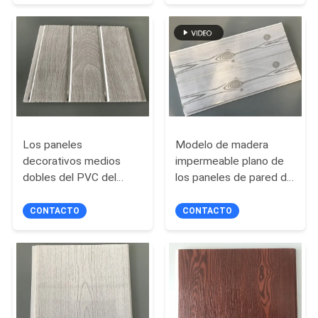
revestimiento epoxi
de arena revestimiento
para suelos con arena
de suelo
MAPA
coloreada
DEL
SITIO
PRIVACY
POLICY
Los paneles
Modelo de madera
decorativos medios
impermeable plano de
dobles del PVC del
los paneles de pared de
surco los 25cm con la
los 25cm con Silver
impresión de madera
Lines doble
CONTACTO
CONTACTO