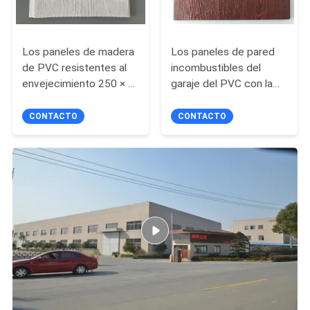
Los paneles de madera
Los paneles de pared
de PVC resistentes al
incombustibles del
envejecimiento 250 × 7
garaje del PVC con la
mm 2,5 kg/m2 paneles
anchura de madera los
de PVC planos de
40cm de la laminación
CONTACTO
CONTACTO
madera