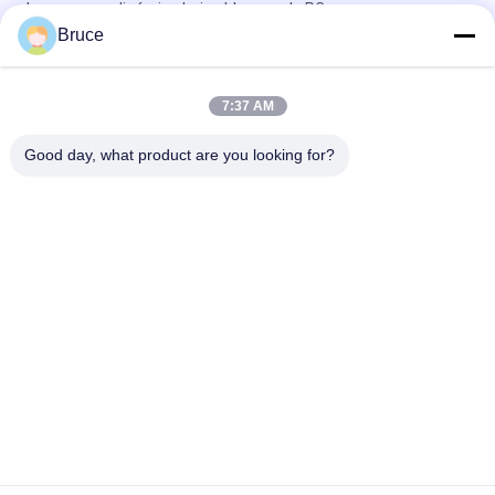
barrera aerodinámica hojas blancas de PC
Bruce
25 mm Hojas de policarbonato de pared múltiple para
camiones Barrera aerodinámica Alto impacto
7:37 AM
Paneles de policarbonato de doble pared naranja, hojas
huecas de policarbonato resistentes al UV
Good day, what product are you looking for?
Categorías Populares
Todos
Los Paneles Del Pvc 
Panel De Pared De 
Del Techo
WPC
Chapa De Madera 
Hojas De Mármol UV
De PVC
Paneles De Madera 
Panel Laminado De 
De PVC
PVC
Paneles De PVC 
Tableros Del Techo 
Decorativos
Del Pvc