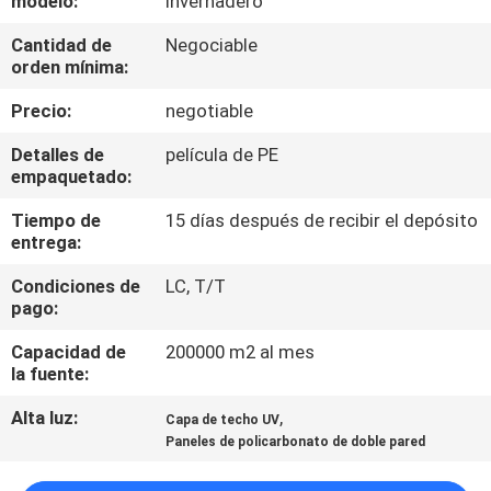
modelo:
invernadero
Cantidad de
Negociable
CONTROL
orden mínima:
DE
Precio:
negotiable
CALIDAD
Detalles de
película de PE
empaquetado:
ÉNTRENOS
Tiempo de
15 días después de recibir el depósito
EN
entrega:
CONTACTO
Condiciones de
LC, T/T
CON
pago:
Capacidad de
200000 m2 al mes
PIDA
la fuente:
UNA
Alta luz:
,
Capa de techo UV
Paneles de policarbonato de doble pared
CITA