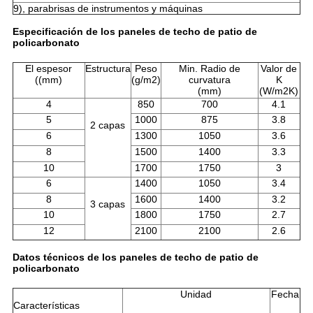
9), parabrisas de instrumentos y máquinas
Especificación de los paneles de techo de patio de
policarbonato
El espesor
Estructura
Peso
Min. Radio de
Valor de
((mm)
(g/m2)
curvatura
K
(mm)
(W/m2K)
4
850
700
4.1
5
1000
875
3.8
2 capas
6
1300
1050
3.6
8
1500
1400
3.3
10
1700
1750
3
6
1400
1050
3.4
8
1600
1400
3.2
3 capas
10
1800
1750
2.7
12
2100
2100
2.6
Datos técnicos de los paneles de techo de patio de
policarbonato
Unidad
Fecha
Características