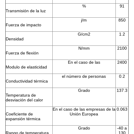
%
91
Transmisión de la luz
j/m
850
Fuerza de impacto
G/cm2
1.2
Densidad
N/mm
2100
Fuerza de flexión
En el caso de las
2400
Modulo de elasticidad
el número de personas
0.2
Conductividad térmica
Grado
137.3
Temperatura de
desviación del calor
En el caso de las empresas de la
0.063
Coeficiente de
Unión Europea
expansión térmica
Grado
-40 a
Rango de temperatura
130