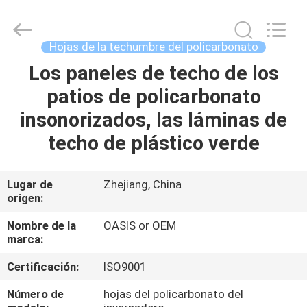
2026
Haining
Oasis
Building
Material
Hojas de la techumbre del policarbonato
CO.,LTD.
All
Los paneles de techo de los
HOGAR
Rights
Reserved.
patios de policarbonato
PRODUCTOS
insonorizados, las láminas de
techo de plástico verde
SOBRE
NOSOTROS
Lugar de
Zhejiang, China
origen:
VIAJE
Nombre de la
OASIS or OEM
marca:
DE
Certificación:
ISO9001
LA
FÁBRICA
Número de
hojas del policarbonato del