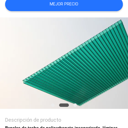
MEJOR PRECIO
MAPA
DEL
SITIO
PRIVACY
POLICY
Descripción de producto
Paneles de techo de policarbonato insonorizado, láminas