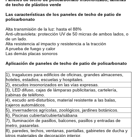
de techo de plástico verde
Las características de los paneles de techo de patio de
policarbonato
Alta transmisión de la luz: hasta el 88%
Anti-ultravioleta: protección UV de 50 micras de ambos lados, o
de un lado.
Alta resistencia al impacto y resistencia a la tracción
A prueba de fuego y calor
Las demás placas sonoros
Aplicación de paneles de techo de patio de policarbonato
1), tragaluces para edificios de oficinas, grandes almacenes,
hoteles, estadios, escuelas y hospitales.
2), escudos insonorizados en las vías expresas.
3), LED difuso, cajas de lámparas publicitarias, cartelería,
cabinas de teléfono.
4), escudo anti-disturbios, material resistente a las balas,
cajeros automáticos.
5), invernaderos agrícolas, zoológicos, jardines botánicos.
6), Piscinas cubierta/cubierta/sábana
7), Iluminación de pasillos, balcones, pasillos y entradas de
metro, pasarelas.
8), paredes, techos, ventanas, pantallas, gabinetes de ducha y
otros materiales de decoración interior.