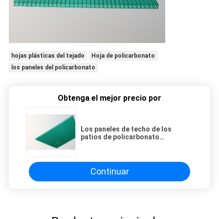
hojas plásticas del tejado
Hoja de policarbonato
los paneles del policarbonato
Obtenga el mejor precio por
Los paneles de techo de los
patios de policarbonato
insonorizados, las láminas de
techo de plástico verde
Continuar