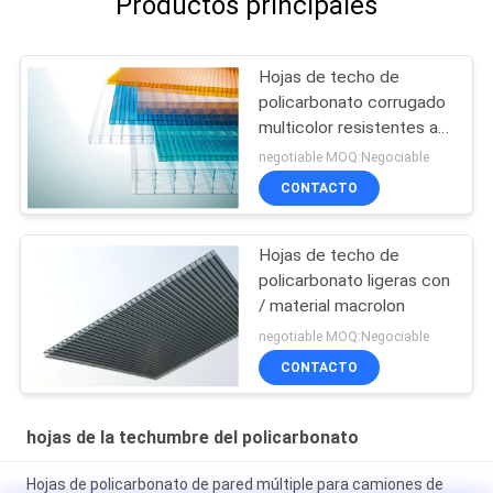
Productos principales
Hojas de techo de
policarbonato corrugado
multicolor resistentes al
clima y a los rayos UV
negotiable MOQ:Negociable
CONTACTO
Hojas de techo de
policarbonato ligeras con
/ material macrolon
negotiable MOQ:Negociable
CONTACTO
hojas de la techumbre del policarbonato
Hojas de policarbonato de pared múltiple para camiones de