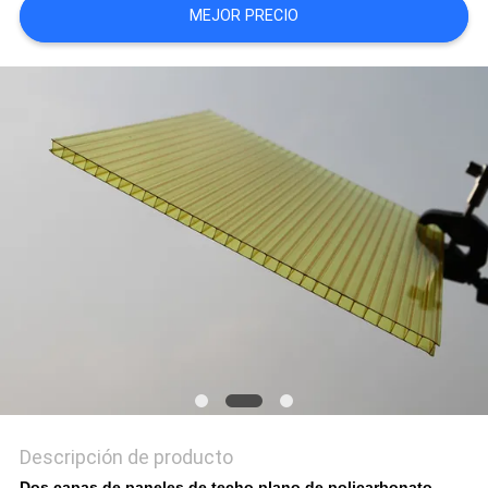
MEJOR PRECIO
MAPA
DEL
SITIO
PRIVACY
POLICY
Descripción de producto
Dos capas de paneles de techo plano de policarbonato,