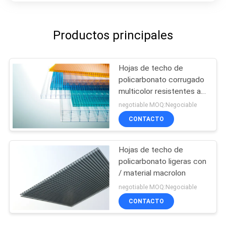
Productos principales
Hojas de techo de
policarbonato corrugado
multicolor resistentes al
clima y a los rayos UV
negotiable MOQ:Negociable
CONTACTO
Hojas de techo de
policarbonato ligeras con
/ material macrolon
negotiable MOQ:Negociable
CONTACTO