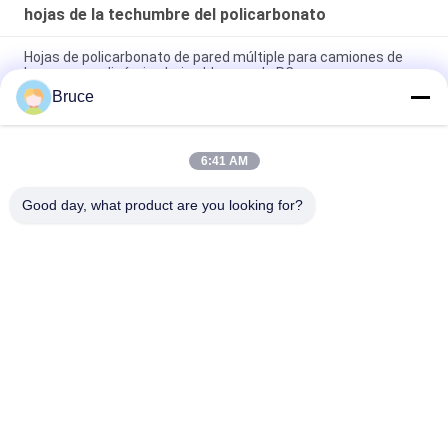
hojas de la techumbre del policarbonato
Hojas de policarbonato de pared múltiple para camiones de
barrera aerodinámica hojas blancas de PC
Bruce
25 mm Hojas de policarbonato de pared múltiple para
camiones Barrera aerodinámica Alto impacto
6:41 AM
Paneles de policarbonato de doble pared naranja, hojas
huecas de policarbonato resistentes al UV
Good day, what product are you looking for?
Categorías Populares
Todos
Los Paneles Del Pvc 
Panel De Pared De 
Del Techo
WPC
Chapa De Madera 
Hojas De Mármol UV
De PVC
Paneles De Madera 
Panel Laminado De 
De PVC
PVC