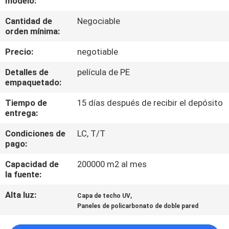
modelo:
Cantidad de
Negociable
CONTROL
orden mínima:
DE
Precio:
negotiable
CALIDAD
Detalles de
película de PE
empaquetado:
ÉNTRENOS
Tiempo de
15 días después de recibir el depósito
EN
entrega:
CONTACTO
Condiciones de
LC, T/T
CON
pago:
Capacidad de
200000 m2 al mes
PIDA
la fuente:
UNA
Alta luz:
,
Capa de techo UV
Paneles de policarbonato de doble pared
CITA