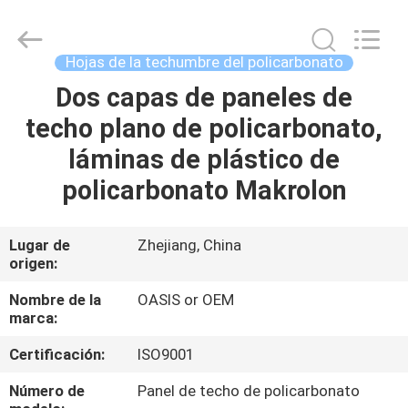
2026
Haining
Oasis
Building
Material
Hojas de la techumbre del policarbonato
CO.,LTD.
All
Dos capas de paneles de
HOGAR
Rights
Reserved.
techo plano de policarbonato,
PRODUCTOS
láminas de plástico de
policarbonato Makrolon
SOBRE
NOSOTROS
Lugar de
Zhejiang, China
origen:
VIAJE
Nombre de la
OASIS or OEM
marca:
DE
Certificación:
ISO9001
LA
FÁBRICA
Número de
Panel de techo de policarbonato