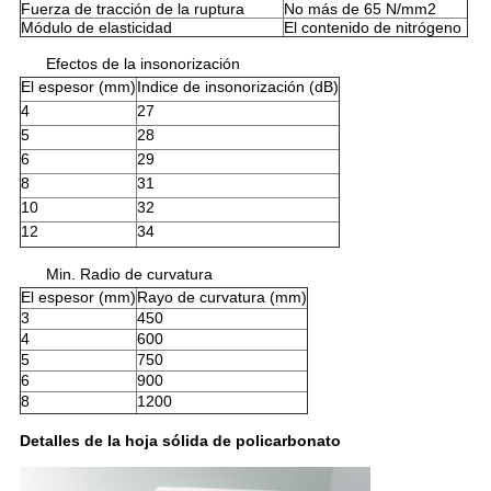
Fuerza de tracción de la ruptura
No más de 65 N/mm2
Módulo de elasticidad
El contenido de nitrógeno
Efectos de la insonorización
El espesor (mm)
Indice de insonorización (dB)
4
27
5
28
6
29
8
31
10
32
12
34
Min. Radio de curvatura
El espesor (mm)
Rayo de curvatura (mm)
3
450
4
600
5
750
6
900
8
1200
Detalles de la hoja sólida de policarbonato