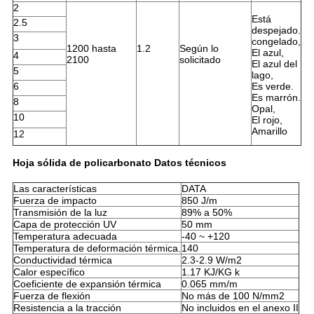
2
Está
2.5
despejado.
3
congelado,
1200 hasta
1.2
Según lo
El azul,
4
2100
solicitado
El azul del
5
lago,
6
Es verde.
Es marrón.
8
Opal,
10
El rojo,
Amarillo
12
Hoja sólida de policarbonato Datos técnicos
Las características
DATA
Fuerza de impacto
850 J/m
Transmisión de la luz
89% a 50%
Capa de protección UV
50 mm
Temperatura adecuada
-40 ~ +120
Temperatura de deformación térmica.
140
Conductividad térmica
2.3-2.9 W/m2
Calor específico
1.17 KJ/KG k
Coeficiente de expansión térmica
0.065 mm/m
Fuerza de flexión
No más de 100 N/mm2
Resistencia a la tracción
No incluidos en el anexo II