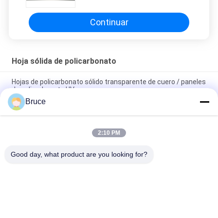
Continuar
Hoja sólida de policarbonato
Hojas de policarbonato sólido transparente de cuero / paneles
de policarbonato UV
Bruce
Plancha sólida de policarbonato de diseño de prisma para
techos de edificios con extrusión UV Co
2:10 PM
Colorido Diamante Superficie de policarbonato hoja sólida
ligera 2-12 mm
Good day, what product are you looking for?
Categorías Populares
Todos
Los Paneles Del Pvc 
Panel De Pared De 
Del Techo
WPC