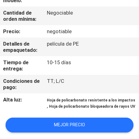
modelo:
Cantidad de
Negociable
CONTROL
orden mínima:
DE
Precio:
negotiable
CALIDAD
Detalles de
película de PE
empaquetado:
ÉNTRENOS
Tiempo de
10-15 días
EN
entrega:
CONTACTO
Condiciones de
TT; L/C
CON
pago:
Alta luz:
Hoja de policarbonato resistente a los impactos
PIDA
,
Hoja de policarbonato bloqueadora de rayos UV
UNA
MEJOR PRECIO
CITA