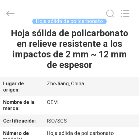
2026
Haining
Oasis
Building
Material
Hoja sólida de policarbonato
CO.,LTD.
All
Hoja sólida de policarbonato
HOGAR
Rights
Reserved.
en relieve resistente a los
PRODUCTOS
impactos de 2 mm ~ 12 mm
de espesor
SOBRE
NOSOTROS
Lugar de
ZheJiang, China
origen:
VIAJE
Nombre de la
OEM
marca:
DE
Certificación:
ISO/SGS
LA
FÁBRICA
Número de
Hoja sólida de policarbonato