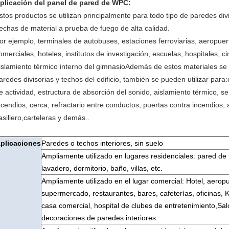
plicación del panel de pared de WPC:
stos productos se utilizan principalmente para todo tipo de paredes divi
echas de material a prueba de fuego de alta calidad.
or ejemplo, terminales de autobuses, estaciones ferroviarias, aeropuertos
omerciales, hoteles, institutos de investigación, escuelas, hospitales,
islamiento térmico interno del gimnasioAdemás de estos materiales se 
aredes divisorias y techos del edificio, también se pueden utilizar par
e actividad, estructura de absorción del sonido, aislamiento térmico, s
ncendios, cerca, refractario entre conductos, puertas contra incendios, a
asillero,carteleras y demás..
plicaciones
Paredes o techos interiores, sin suelo
Ampliamente utilizado en lugares residenciales: pared de 
lavadero, dormitorio, baño, villas, etc.
Ampliamente utilizado en el lugar comercial: Hotel, aeropu
supermercado, restaurantes, bares, cafeterías, oficinas, 
casa comercial, hospital de clubes de entretenimiento,Saló
decoraciones de paredes interiores.