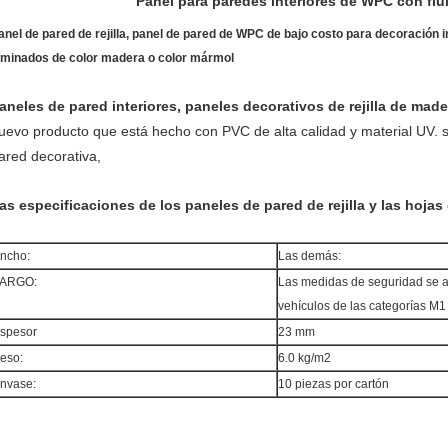
Panel para paredes interiores de WPC con flu
anel de pared de rejilla, panel de pared de WPC de bajo costo para decoración 
aminados de color madera o color mármol
aneles de pared interiores, paneles decorativos de rejilla de made
uevo producto que está hecho con PVC de alta calidad y material UV. se
ared decorativa,
as especificaciones de los paneles de pared de rejilla y las hoj
ncho:
Las demás:
ARGO:
Las medidas de seguridad se a
vehículos de las categorías M1
spesor
23 mm
eso:
6.0 kg/m2
nvase:
10 piezas por cartón