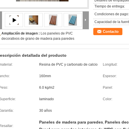
Detalles de empaquet
Tiempo de entrega:
Condiciones de pago:
Capacidad de la fuent
Contacto
Ampliación de imagen :
Los paneles de PVC
decorativos de grano de madera para paredes
escripción detallada del producto
material:
Resina de PVC y carbonato de calcio
Longitud:
ancho:
160mm
Espesor:
Peso:
6.0 kg/m2
Panel:
Superficie:
laminado
Color:
Garantía:
30 años
Paneles de madera para paredes
Paneles dec
,
Resaltar: