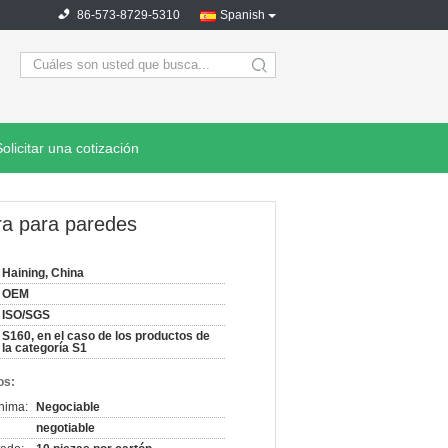
86-573-8729-5310
Spanish
search
Solicitar una cotización
ra para paredes
Haining, China
OEM
ISO/SGS
S160, en el caso de los productos de
la categoría S1
os:
nima:
Negociable
negotiable