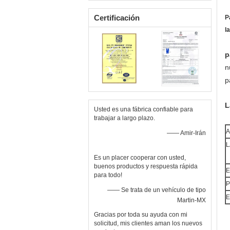
decoración de panel de pared
3D fábrica de venta
Certificación
P
l
p
n
p
L
Usted es una fábrica confiable para
trabajar a largo plazo.
A
—— Amir-Irán
L
Es un placer cooperar con usted,
buenos productos y respuesta rápida
E
para todo!
P
—— Se trata de un vehículo de tipo
E
Martin-MX
Gracias por toda su ayuda con mi
solicitud, mis clientes aman los nuevos