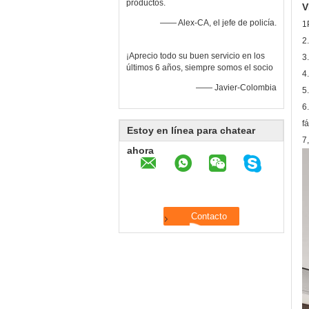
productos.
V
—— Alex-CA, el jefe de policía.
1
2
¡Aprecio todo su buen servicio en los
3
últimos 6 años, siempre somos el socio
4
—— Javier-Colombia
5
6
f
Estoy en línea para chatear
7
ahora