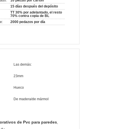
ado:
10 piezas por cartón
15 días después del depósito
TT 30% por adelantado, el resto
70% contra copia de BL
e:
2000 pedazos por día
Las demás:
23mm
Hueco
De madera/de mármol
orativos de Pvc para paredes
,