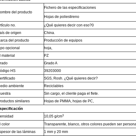
Fichero de las especificaciones
ombre del producto
Hojas de poliestireno
rtículo no.
¿Qué quieres decir con eso?0
aís de origen
China.
arca del producto
Producción de equipos
ipo opcional
hoja,
l material
PZ
rado
Grado A
ódigo HS
39203000
ertificado
SGS, Rosh. ¿Qué quieres decir?
edio ambiente
Reciclables
uestra
Sin cargo, el cliente paga el flete.
roductos similares
Hojas de PMMA, hojas de PC,
specificación
3
ensidad
10,05 g/cm
l color
Transparente, blanco, otros colores pueden ser person
spesor de las láminas
1 mm y 20 mm