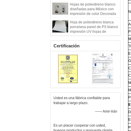
prismáticas
Hojas de poliestireno blanco
diseñadas para México con
N
impresión de color Decorada
Lámina De Poliestireno,
Hoja de poliestireno blanca
utilizadas en embalaje y
A
porcelana panel de PS blanco
aislamiento
impresión UV hojas de
P
plástico PS
M
Certificación
T
E
G
C
C
M
M
P
Usted es una fábrica confiable para
trabajar a largo plazo.
E
—— Amir-Irán
D
E
Es un placer cooperar con usted,
e
buenos productos y respuesta rápida