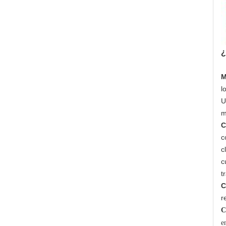
¿
M
l
U
m
C
c
c
c
t
C
r
C
e