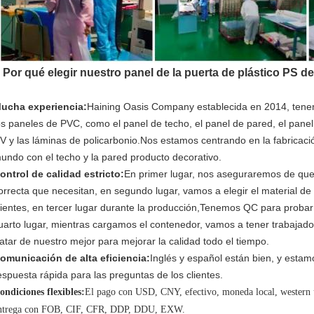
 Por qué elegir nuestro panel de la puerta de plástico PS d
ucha experiencia:
Haining Oasis Company establecida en 2014, tene
os paneles de PVC, como el panel de techo, el panel de pared, el pane
V y las láminas de policarbonio.Nos estamos centrando en la fabricación
undo con el techo y la pared producto decorativo.
ontrol de calidad estricto:
En primer lugar, nos aseguraremos de que lo
orrecta que necesitan, en segundo lugar, vamos a elegir el material de
lientes, en tercer lugar durante la producción,Tenemos QC para probar
uarto lugar, mientras cargamos el contenedor, vamos a tener trabajado
ratar de nuestro mejor para mejorar la calidad todo el tiempo.
omunicación de alta eficiencia:
Inglés y español están bien, y estam
espuesta rápida para las preguntas de los clientes.
ondiciones flexibles:
El pago con USD, CNY, efectivo, moneda local, western u
ntrega con FOB, CIF, CFR, DDP, DDU, EXW.