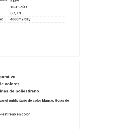
Kraft
10-15 días
LC, T/T
e:
4000m2/day
corativo
,
de colores
,
inas de poliestireno
nel publicitario de color blanco, Hojas de
iestireno en color