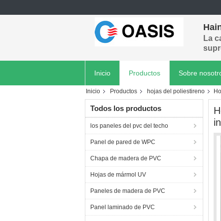
Hain
La c
supr
Inicio
Productos
Sobre nosotr
Inicio
Productos
hojas del poliestireno
Ho
Todos los productos
H
i
los paneles del pvc del techo
Panel de pared de WPC
Chapa de madera de PVC
Hojas de mármol UV
Paneles de madera de PVC
Panel laminado de PVC