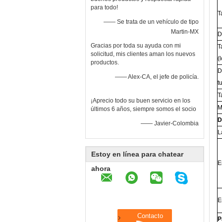
para todo!
T
—— Se trata de un vehículo de tipo
Martin-MX
D
Gracias por toda su ayuda con mi
T
solicitud, mis clientes aman los nuevos
(
productos.
D
—— Alex-CA, el jefe de policía.
t
T
¡Aprecio todo su buen servicio en los
M
últimos 6 años, siempre somos el socio
D
—— Javier-Colombia
L
Estoy en línea para chatear
E
ahora
E
P