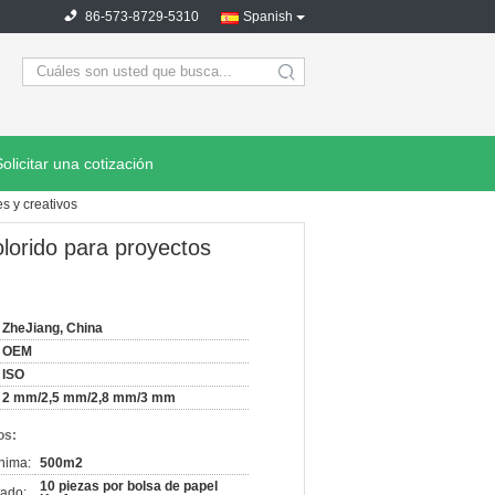
86-573-8729-5310
Spanish
search
Solicitar una cotización
es y creativos
olorido para proyectos
ZheJiang, China
OEM
ISO
2 mm/2,5 mm/2,8 mm/3 mm
os:
nima:
500m2
10 piezas por bolsa de papel
ado: