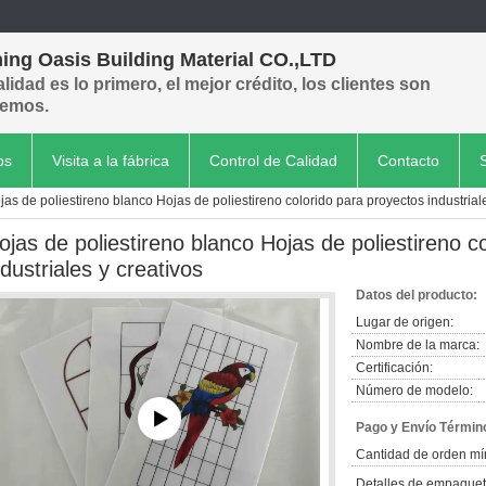
ing Oasis Building Material CO.,LTD
alidad es lo primero, el mejor crédito, los clientes son
emos.
os
Visita a la fábrica
Control de Calidad
Contacto
jas de poliestireno blanco Hojas de poliestireno colorido para proyectos industrial
ojas de poliestireno blanco Hojas de poliestireno c
ndustriales y creativos
Datos del producto:
Lugar de origen:
Nombre de la marca:
Certificación:
Número de modelo:
Pago y Envío Términ
Cantidad de orden mí
Detalles de empaquet