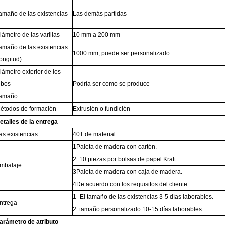
amaño de las existencias
Las demás partidas
iámetro de las varillas
10 mm a 200 mm
amaño de las existencias
1000 mm, puede ser personalizado
longitud)
iámetro exterior de los
ubos
Podría ser como se produce
amaño
étodos de formación
Extrusión o fundición
etalles de la entrega
as existencias
40T de material
1Paleta de madera con cartón.
2. 10 piezas por bolsas de papel Kraft.
mbalaje
3Paleta de madera con caja de madera.
4De acuerdo con los requisitos del cliente.
1- El tamaño de las existencias 3-5 días laborables.
ntrega
2. tamaño personalizado 10-15 días laborables.
arámetro de atributo