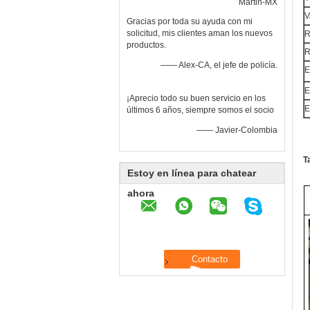
Martin-MX
V
Gracias por toda su ayuda con mi
solicitud, mis clientes aman los nuevos
R
productos.
R
—— Alex-CA, el jefe de policía.
E
E
¡Aprecio todo su buen servicio en los
E
últimos 6 años, siempre somos el socio
—— Javier-Colombia
T
Estoy en línea para chatear
ahora