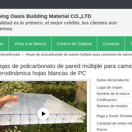
ing Oasis Building Material CO.,LTD
alidad es lo primero, el mejor crédito, los clientes son
emos.
os
Visita a la fábrica
Control de Calidad
Contacto
policarbonato
Hojas de policarbonato de pared múltiple para camiones de barr
ojas de policarbonato de pared múltiple para cami
erodinámica hojas blancas de PC
Datos del producto:
Lugar de origen:
Nombre de la marca:
Certificación:
Número de modelo:
Pago y Envío Términ
Cantidad de orden mí
Precio: