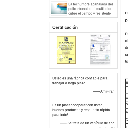
La techumbre acanalada del
policarbonato del multicolor
H
cubre el tiempo y resistente
ULTRAVIOLETA
p
Certificación
E
c
d
p
t
Usted es una fábrica confiable para
E
trabajar a largo plazo.
—— Amir-Irán
E
P
Es un placer cooperar con usted,
buenos productos y respuesta rápida
A
para todo!
D
—— Se trata de un vehículo de tipo
T