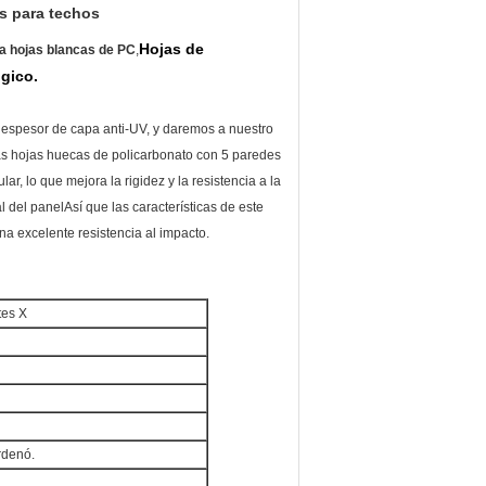
s para techos
Hojas de
ca hojas blancas de PC
,
gico.
 espesor de capa anti-UV, y daremos a nuestro
as hojas huecas de policarbonato con 5 paredes
r, lo que mejora la rigidez y la resistencia a la
l del panelAsí que las características de este
na excelente resistencia al impacto.
tes X
rdenó.