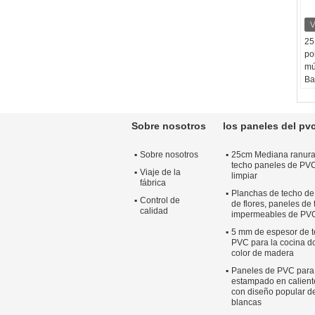
25
po
mú
Ba
Al
No
ho
Sobre nosotros
los paneles del pv
de
Co
Sobre nosotros
25cm Mediana ranura
Ca
techo paneles de PVC f
Te
Viaje de la
limpiar
ad
fábrica
Planchas de techo de 
°C
Control de
de flores, paneles de
calidad
impermeables de PV
5 mm de espesor de t
PVC para la cocina do
color de madera
Paneles de PVC para
estampado en calient
con diseño popular de
blancas