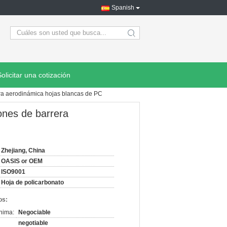
Spanish
search
Solicitar una cotización
era aerodinámica hojas blancas de PC
ones de barrera
Zhejiang, China
OASIS or OEM
ISO9001
Hoja de policarbonato
os:
nima:
Negociable
negotiable