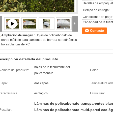
Detalles de empaquet
Tiempo de entrega:
Condiciones de pago:
Capacidad de la fuent
Contacto
Ampliación de imagen :
Hojas de policarbonato de
pared múltiple para camiones de barrera aerodinámica
hojas blancas de PC
escripción detallada del producto
hojas de la techumbre del
Nombre del producto:
Color:
policarbonato
Capa:
dos capas
Temperatura ad
característica:
ecológico
Estructura:
Láminas de policarbonato transparentes bla
Láminas de policarbonato multi-pared ecológ
Resaltar: