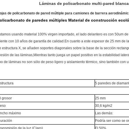
Láminas de policarbonato multi-pared blanca
ojas de policarbonato de pared múltiple para camiones de barrera aerodinámi
olicarbonato de paredes múltiples Material de construcción ecoló
stamos usando material 100% virgen importado, el lado delantero es con 50um de
liente con 10 años de garantía de calidad.En cuanto a este espesor de 25 mm de l
e estructura X, se añaden soportes diagonales sobre la base de la sección rectangula
resión de las láminas,Mientras tanto juega un papel positivo en la estabilidad latera
ipo de láminas no son sólo de peso ligero y aislamiento térmico, sino también con u
structura
5 paredes de diaman
l grosor
25 mm
eso
30,6 kg/m2
ncho máximo
Las demás:
uración
Podría ser como se o
ransmisión de la luz (Claro)
El 50%