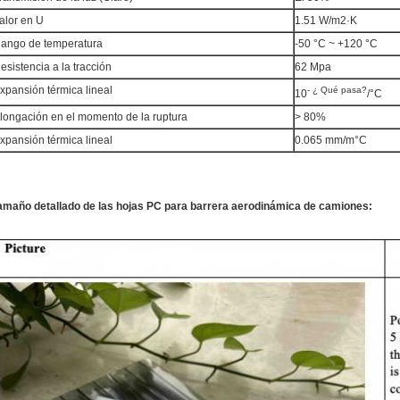
alor en U
1.51 W/m2·K
ango de temperatura
-50 °C ~ +120 °C
esistencia a la tracción
62 Mpa
xpansión térmica lineal
- ¿ Qué pasa?
10
/°C
longación en el momento de la ruptura
> 80%
xpansión térmica lineal
0.065 mm/m°C
amaño detallado de las hojas PC para barrera aerodinámica de camiones: