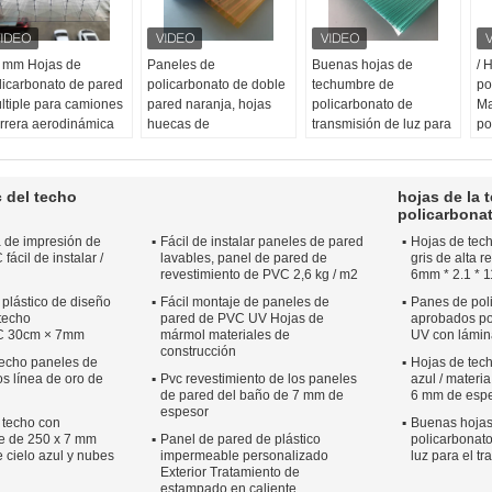
 mm Hojas de
Paneles de
Buenas hojas de
/ 
licarbonato de pared
policarbonato de doble
techumbre de
po
ltiple para camiones
pared naranja, hojas
policarbonato de
Ma
rrera aerodinámica
huecas de
transmisión de luz para
po
to impacto
policarbonato
el tragaluz constructivo
ge
mbre del producto:
resistentes al UV
Nombre del producto:
No
jas de la techumbre
Nombre del producto:
Buenas hojas de
La
c del techo
hojas de la 
l policarbonato
Hojas anaranjadas de
techumbre de
po
policarbona
lor:
Personalizado
la techumbre del
policarbonato de
Gr
 de impresión de
Fácil de instalar paneles de pared
Hojas de tec
pa:
dos capas
policarbonato con
transmisión de luz para
Am
ácil de instalar /
lavables, panel de pared de
gris de alta r
mperatura
durabilidad estructural
el tragaluz constructivo
T
revestimiento de PVC 2,6 kg / m2
6mm * 2.1 * 
ecuada:
-40 °C +120
excelente
Tamaño:
6 mm * 2,1 m
* 
plástico de diseño
Tamaño:
Fácil montaje de paneles de
6 mm * 2,1 m
* 11,8 m
Panes de pol
Co
 techo
pared de PVC UV Hojas de
aprobados po
* 11,8 m, o
Color:
verde
Te
C 30cm × 7mm
mármol materiales de
UV con lámin
personalizado
Temperatura
ad
construcción
Color:
naranja
adecuada:
-40 °C +120
°C
echo paneles de
Hojas de tec
s línea de oro de
Pvc revestimiento de los paneles
azul / materi
Superficie:
Un lado
°C
de pared del baño de 7 mm de
6 mm de esp
con capa UV
espesor
 techo con
Buenas hojas
e de 250 x 7 mm
Panel de pared de plástico
policarbonato
 cielo azul y nubes
impermeable personalizado
luz para el tr
Exterior Tratamiento de
estampado en caliente