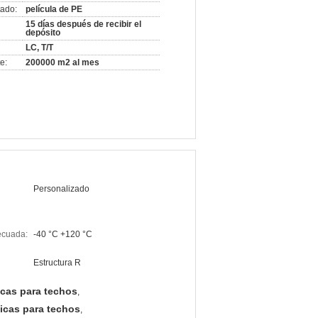
ado:
película de PE
15 días después de recibir el
depósito
LC, T/T
e:
200000 m2 al mes
Personalizado
ecuada:
-40 °C +120 °C
Estructura R
ncas para techos
,
icas para techos
,