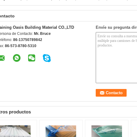
ontacto
aining Oasis Building Material CO.,LTD
Envíe su pregunta di
ersona de Contacto:
Mr. Bruce
eléfono:
86-13750789842
ax:
86-573-8780-5310
tros productos