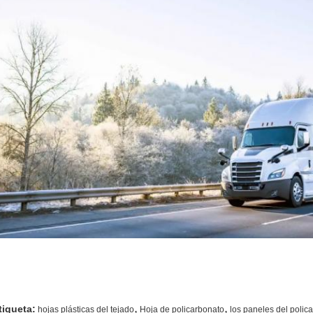
,
,
tiqueta:
hojas plásticas del tejado
Hoja de policarbonato
los paneles del polic