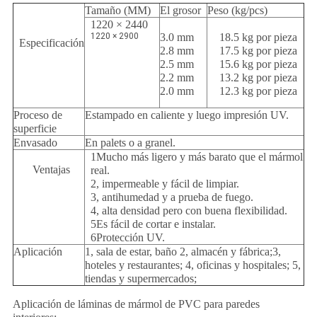
Tamaño (MM)
El grosor
Peso (kg/pcs)
1220 × 2440
1220 × 2900
3.0 mm
18.5 kg por pieza
Especificación
2.8 mm
17.5 kg por pieza
2.5 mm
15.6 kg por pieza
2.2 mm
13.2 kg por pieza
2.0 mm
12.3 kg por pieza
Proceso de
Estampado en caliente y luego impresión UV.
superficie
Envasado
En palets o a granel.
1Mucho más ligero y más barato que el mármol
Ventajas
real.
2, impermeable y fácil de limpiar.
3, antihumedad y a prueba de fuego.
4, alta densidad pero con buena flexibilidad.
5Es fácil de cortar e instalar.
6Protección UV.
Aplicación
1, sala de estar, baño 2, almacén y fábrica;3,
hoteles y restaurantes; 4, oficinas y hospitales; 5,
tiendas y supermercados;
Aplicación de láminas de mármol de PVC para paredes