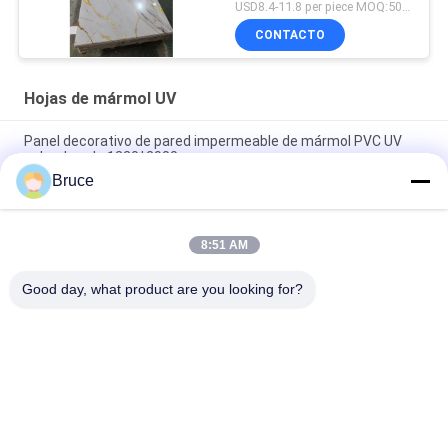
ecológico revestimiento
USD8.4-11.8 per piece MOQ:50pcs/color
UV hojas de mármol de
CONTACTO
pared interior material
decorativo
Hojas de mármol UV
Panel decorativo de pared impermeable de mármol PVC UV
color dorado 1220*2900mm
Bruce
Panel de pared de PVC blanco de 3 mm 1220 * 2440 mm hojas
de mármol UV tablero para pared decorativa interior
8:51 AM
4 * 8ft Popular Color UV Pvc Hoja de mármol Decorativo Panel
de pared fácil de instalar
Good day, what product are you looking for?
Categorías Populares
Todos
Los Paneles Del Pvc 
Panel De Pared De 
Del Techo
WPC
Chapa De Madera 