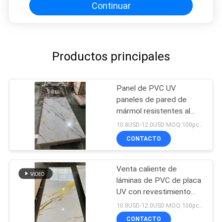
Continuar
Productos principales
Panel de PVC UV
paneles de pared de
mármol resistentes al
agua paneles
10.8USD-12.0USD MOQ:100pcs/color
decorativos de alto brillo
CONTACTO
Venta caliente de
láminas de PVC de placa
UV con revestimiento
decorativo de pared de 4
10.8USD-12.0USD MOQ:100pcs/color
* 8 pies
CONTACTO