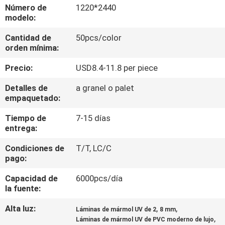
Número de
1220*2440
modelo:
CONTROL
Cantidad de
50pcs/color
DE
orden mínima:
CALIDAD
Precio:
USD8.4-11.8 per piece
ÉNTRENOS
Detalles de
a granel o palet
empaquetado:
EN
Tiempo de
7-15 días
CONTACTO
entrega:
CON
Condiciones de
T/T, LC/C
pago:
PIDA
Capacidad de
6000pcs/día
UNA
la fuente:
CITA
Alta luz:
,
,
Láminas de mármol UV de 2
8 mm
,
Láminas de mármol UV de PVC moderno de lujo