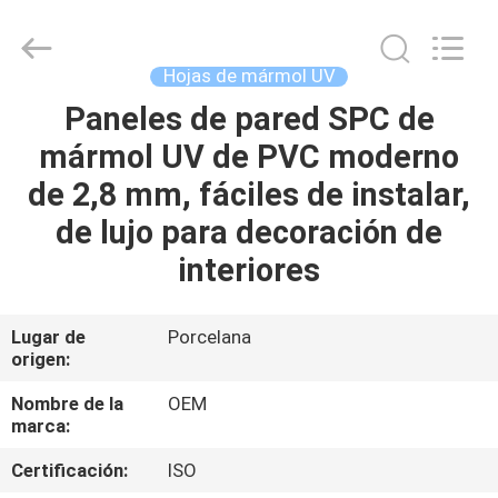
2026
Haining
Oasis
Building
Material
Hojas de mármol UV
CO.,LTD.
All
Paneles de pared SPC de
HOGAR
Rights
Reserved.
mármol UV de PVC moderno
PRODUCTOS
de 2,8 mm, fáciles de instalar,
de lujo para decoración de
SOBRE
interiores
NOSOTROS
Lugar de
Porcelana
origen:
VIAJE
DE
Nombre de la
OEM
marca:
LA
Certificación:
ISO
FÁBRICA