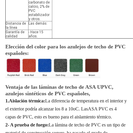
carbonato de
calcio, 2% de
PVC
estabilizador
y otros.
Distancia de
Las demás:
la línea
Garantía de
- Hace 15
calidad
años.
Elección del color para los azulejos de techo de PVC
españoles:
Ventaja de las láminas de techo de ASA UPVC,
azulejos sintéticos de PVC españoles,
1.Aislación térmica:
La diferencia de temperatura en el interior y
el exterior podría alcanzar los 8 a 10
o
C. Las
ASA PVC es 4
capas de PVC, esto es bueno para el aislamiento térmico.
2- A prueba de fuego:
La lámina de techo de PVC es un tipo de
material de construcción seguro, ha pasado el grado de