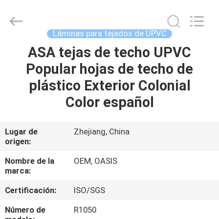
2026
Haining
Oasis
Building
Material
Láminas para tejados de UPVC
CO.,LTD.
All
ASA tejas de techo UPVC
HOGAR
Rights
Reserved.
Popular hojas de techo de
PRODUCTOS
plástico Exterior Colonial
Color español
SOBRE
NOSOTROS
Lugar de
Zhejiang, China
origen:
VIAJE
Nombre de la
OEM, OASIS
marca:
DE
Certificación:
ISO/SGS
LA
FÁBRICA
Número de
R1050