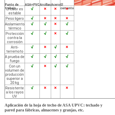
Punto de
ASA+PVC
Arcillas
Acero
El
√
×
×
×
trabajo
cemento
El color es
estable
√
×
×
×
Peso ligero
√
√
×
√
Aislamiento
térmico
√
√
×
√
Protección
contra la
corrosión
√
×
√
×
Anti-
terremoto
√
√
√
√
A prueba de
fuego
√
×
√
√
Con un
volumen de
producción
superior a
20 kg
√
×
×
×
Resistente
a los rayos
UV
Aplicación de la hoja de techo de ASA UPVC: techado y
pared para fábricas, almacenes y granjas, etc.