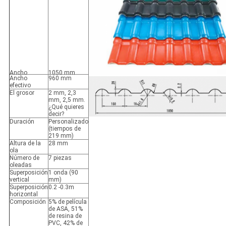
Ancho
1050 mm
Ancho
960 mm
efectivo
El grosor
2 mm, 2,3
mm, 2,5 mm.
¿Qué quieres
decir?
Duración
Personalizado
(tiempos de
219 mm)
Altura de la
28 mm
ola
Número de
7 piezas
oleadas
Superposición
1 onda (90
vertical
mm)
Superposición
0.2 -0.3m
horizontal
Composición
5% de película
de ASA, 51%
de resina de
PVC, 42% de