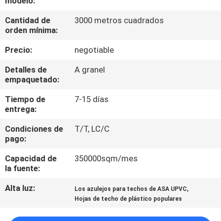
modelo:
Cantidad de
3000 metros cuadrados
CONTROL
orden mínima:
DE
Precio:
negotiable
CALIDAD
Detalles de
A granel
empaquetado:
ÉNTRENOS
Tiempo de
7-15 días
EN
entrega:
CONTACTO
Condiciones de
T/T, LC/C
CON
pago:
Capacidad de
350000sqm/mes
PIDA
la fuente:
UNA
Alta luz:
,
Los azulejos para techos de ASA UPVC
Hojas de techo de plástico populares
CITA