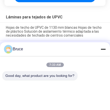
Láminas para tejados de UPVC
Hojas de techo de UPVC de 1130 mm blancas Hojas de techo
de plástico Solución de aislamiento térmico adaptada a las
necesidades de techado de centros comerciales
Carbono de calcio blanco 1070mm tejas de techo de UPVC
Bruce
2mm de cresta alta sistema de techado de techo ecológico
de UPVC termoacústico
Hoja de techo UPVC de color insonorizado azulejos de techo
7:33 AM
de PVC negro peso ligero hojas onduladas de UPVC para techo
externo cobertizo de techo de PVC resistente al clima
Good day, what product are you looking for?
Categorías Populares
Todos
Los Paneles Del Pvc 
Panel De Pared De 
Del Techo
WPC