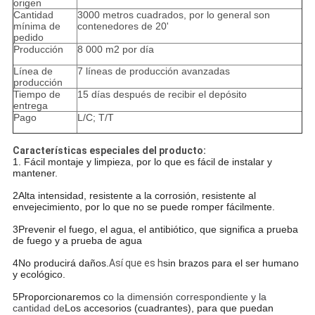
origen
Cantidad
3000 metros cuadrados, por lo general son
mínima de
contenedores de 20'
pedido
Producción
8 000 m2 por día
Línea de
7 líneas de producción avanzadas
producción
Tiempo de
15 días después de recibir el depósito
entrega
Pago
L/C; T/T
Características especiales del producto:
1. Fácil montaje y limpieza, por lo que es fácil de instalar y
mantener.
2Alta intensidad, resistente a la corrosión, resistente al
envejecimiento, por lo que no se puede romper fácilmente.
3Prevenir el fuego, el agua, el antibiótico, que significa a prueba
de fuego y a prueba de agua
4No producirá daños.
Así que es h
sin brazos para el ser humano
y ecológico.
5Proporcionaremos c
o la dimensión correspondiente y la
cantidad de
Los accesorios (cuadrantes), para que puedan