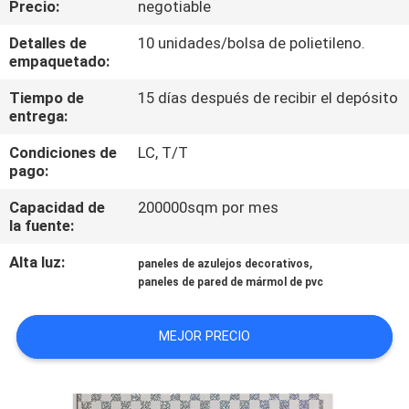
Precio:
negotiable
CONTROL
Detalles de
10 unidades/bolsa de polietileno.
empaquetado:
DE
Tiempo de
15 días después de recibir el depósito
CALIDAD
entrega:
Condiciones de
LC, T/T
ÉNTRENOS
pago:
EN
Capacidad de
200000sqm por mes
CONTACTO
la fuente:
CON
Alta luz:
,
paneles de azulejos decorativos
paneles de pared de mármol de pvc
PIDA
MEJOR PRECIO
UNA
CITA