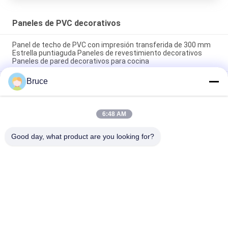
Paneles de PVC decorativos
Panel de techo de PVC con impresión transferida de 300 mm
Estrella puntiaguda Paneles de revestimiento decorativos
Paneles de pared decorativos para cocina
Bruce
Paneles de techo decorativo de PVC resistentes a la
humedad / paneles de revestimiento de pared decorativos de
techo de PVC de 30 cm de ancho
6:48 AM
Panel de PVC decorativo de 10 pulgadas para cubrir las
paredes interiores
Good day, what product are you looking for?
Categorías Populares
Todos
Los Paneles Del Pvc 
Panel De Pared De 
Del Techo
WPC
Chapa De Madera 
Hojas De Mármol UV
De PVC