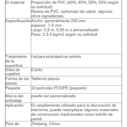
El material
Proporción de PVC (40%, 45%, 50%, 55% según
su solicitud)
Resina de PVC, carbonato de calcio, algunos
otros ingredientes
Especificación
Ancho: generalmente 250 mm
espesor: 7-9 mm
Largo: 5,8 m, 5,95 m o personalizado
Peso: 2,3-3 kg/m2 según su solicitud
Tratamiento
Fuel para estampado en caliente
de la
superficie
Efecto de
El brillo
superficie
Forma de las
Tableros planos
piezas
Paquete
10 películas PCS/PE (paquete)
Marca del
puede ser personalizado
embalaje
Aplicación
Es ampliamente utilizado para la decoración de
interiores, puede reemplazar algunos materiales
de construcción tradicionales como ladrillo de
pared
País de
Zhejiang, China