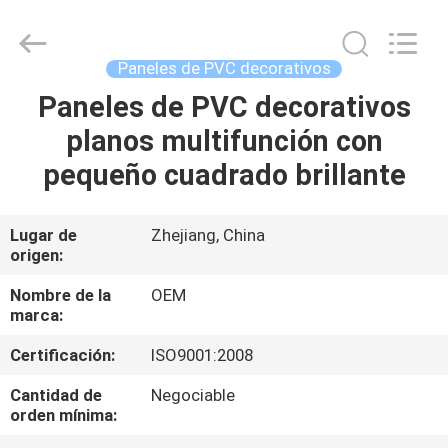
2026
Haining
Oasis
Building
Material
Paneles de PVC decorativos
CO.,LTD.
All
Paneles de PVC decorativos
HOGAR
Rights
Reserved.
planos multifunción con
PRODUCTOS
pequeño cuadrado brillante
SOBRE
Lugar de
Zhejiang, China
origen:
NOSOTROS
Nombre de la
OEM
marca:
VIAJE
Certificación:
ISO9001:2008
DE
LA
Cantidad de
Negociable
orden mínima:
FÁBRICA