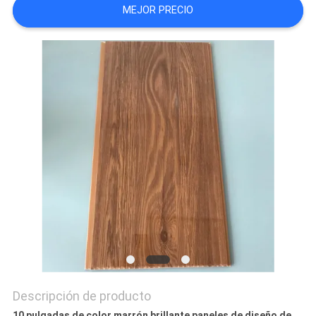
MEJOR PRECIO
MAPA
DEL
SITIO
PRIVACY
POLICY
Descripción de producto
10 pulgadas de color marrón brillante paneles de diseño de