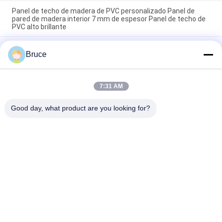
Panel de techo de madera de PVC personalizado Panel de
pared de madera interior 7 mm de espesor Panel de techo de
PVC alto brillante
200 × 5.95M Panes de revestimiento de madera de PVC
Bruce
artístico para interiores para restaurantes 7 mm de espesor 8
pulgadas panel de techo de PVC de color popular de madera
Paneles de PVC resistentes a la corrosión de 7,5 mm de
7:31 AM
espesor para revestimiento de techo/pared, panel de techo
de PVC amarillo
Good day, what product are you looking for?
Categorías Populares
Todos
Los Paneles Del Pvc 
Panel De Pared De 
Del Techo
WPC
Chapa De Madera 
Hojas De Mármol UV
De PVC
Paneles De Madera 
Panel Laminado De 