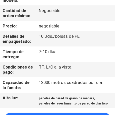
modelo:
Cantidad de
Negociable
CONTROL
orden mínima:
DE
Precio:
negotiable
CALIDAD
Detalles de
10 Uds./bolsas de PE
empaquetado:
ÉNTRENOS
Tiempo de
7-10 días
EN
entrega:
CONTACTO
Condiciones de
TT; L/C a la vista.
CON
pago:
Capacidad de
12000 metros cuadrados por día.
PIDA
la fuente:
UNA
Alta luz:
,
paneles de pared de grano de madera
paneles de revestimiento de pared de plástico
CITA