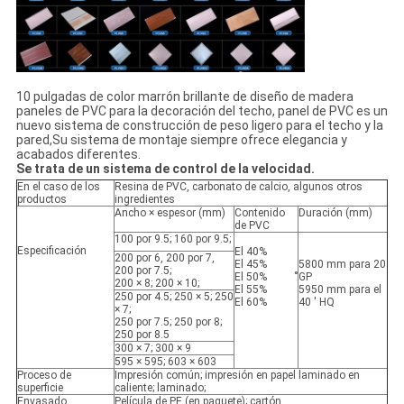
10 pulgadas de color marrón brillante de diseño de madera
paneles de PVC para la decoración del techo, panel de PVC es un
nuevo sistema de construcción de peso ligero para el techo y la
pared,Su sistema de montaje siempre ofrece elegancia y
acabados diferentes.
Se trata de un sistema de control de la velocidad.
En el caso de los
Resina de PVC, carbonato de calcio, algunos otros
productos
ingredientes
Ancho × espesor (mm)
Contenido
Duración (mm)
de PVC
100 por 9.5; 160 por 9.5;
Especificación
El 40%
200 por 6, 200 por 7,
El 45%
5800 mm para 20
200 por 7.5;
El 50%
̊GP
200 × 8; 200 × 10;
El 55%
5950 mm para el
250 por 4.5; 250 × 5; 250
El 60%
40 ′ HQ
× 7;
250 por 7.5; 250 por 8;
250 por 8.5
300 × 7; 300 × 9
595 × 595; 603 × 603
Proceso de
Impresión común; impresión en papel laminado en
superficie
caliente; laminado;
Envasado
Película de PE (en paquete); cartón