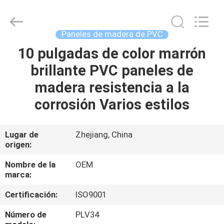
2026
Haining
Oasis
Building
Material
Paneles de madera de PVC
CO.,LTD.
All
10 pulgadas de color marrón
HOGAR
Rights
Reserved.
brillante PVC paneles de
PRODUCTOS
madera resistencia a la
corrosión Varios estilos
SOBRE
NOSOTROS
Lugar de
Zhejiang, China
origen:
VIAJE
Nombre de la
OEM
marca:
DE
Certificación:
ISO9001
LA
FÁBRICA
Número de
PLV34