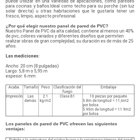
puede utilizar en una variedad de aplicaciones, como paredes
para cocinas y baños.Ideal como techo para su porche (sin luz
solar directa) u otras habitaciones que le gustaría tener un
fresco, limpio, aspecto profesional.
¿Por qué elegir nuestro panel de pared de PVC?
Nuestro Panel de PVC da alta calidad, contiene al menos un 40%
de pvc, colores variados y diferentes diseños que permiten
realizar obras de gran complejidad, su duración es de más de 25
años.
Las mediciones:
Ancho: 20 cm (8 pulgadas)
Largo: 5,8 m o 5,95 m
espesor: 6 mm
Acaba.
Tamaño
Peso
Clasificación del
Embalaje
fuego
Impresión
Las
2.1
Clase B1
10 piezas por paquete
demás:
kg/m2
5.8m de longitud = 11,6m2
por bolsa
5.95m de longitud = 11.9m2
por bolsa
Los paneles de pared de PVC ofrecen las siguientes
ventajas: