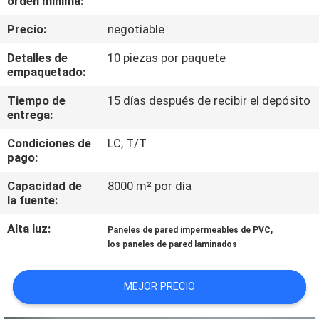
orden mínima:
Precio:
negotiable
CONTROL
DE
Detalles de
10 piezas por paquete
empaquetado:
CALIDAD
Tiempo de
15 días después de recibir el depósito
entrega:
ÉNTRENOS
Condiciones de
LC, T/T
EN
pago:
CONTACTO
Capacidad de
8000 m² por día
CON
la fuente:
Alta luz:
,
Paneles de pared impermeables de PVC
PIDA
los paneles de pared laminados
UNA
MEJOR PRECIO
CITA