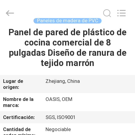
2026
Haining
Oasis
Building
Material
Paneles de madera de PVC
CO.,LTD.
All
Panel de pared de plástico de
HOGAR
Rights
Reserved.
cocina comercial de 8
PRODUCTOS
pulgadas Diseño de ranura de
tejido marrón
SOBRE
NOSOTROS
Lugar de
Zhejiang, China
origen:
VIAJE
Nombre de la
OASIS, OEM
marca:
DE
Certificación:
SGS, ISO9001
LA
FÁBRICA
Cantidad de
Negociable