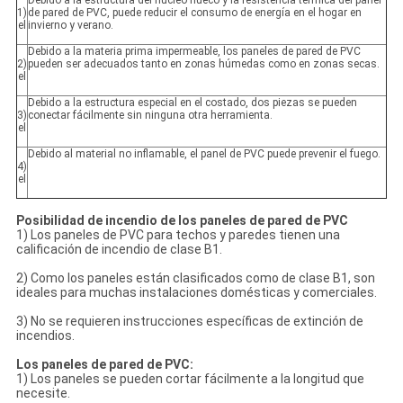
Debido a la estructura del núcleo hueco y la resistencia térmica del panel
1)
de pared de PVC, puede reducir el consumo de energía en el hogar en
el
invierno y verano.
Debido a la materia prima impermeable, los paneles de pared de PVC
2)
pueden ser adecuados tanto en zonas húmedas como en zonas secas.
el
Debido a la estructura especial en el costado, dos piezas se pueden
3)
conectar fácilmente sin ninguna otra herramienta.
el
Debido al material no inflamable, el panel de PVC puede prevenir el fuego.
4)
el
Posibilidad de incendio de los paneles de pared de PVC
1) Los paneles de PVC para techos y paredes tienen una
calificación de incendio de clase B1.
2) Como los paneles están clasificados como de clase B1, son
ideales para muchas instalaciones domésticas y comerciales.
3) No se requieren instrucciones específicas de extinción de
incendios.
Los paneles de pared de PVC:
1) Los paneles se pueden cortar fácilmente a la longitud que
necesite.