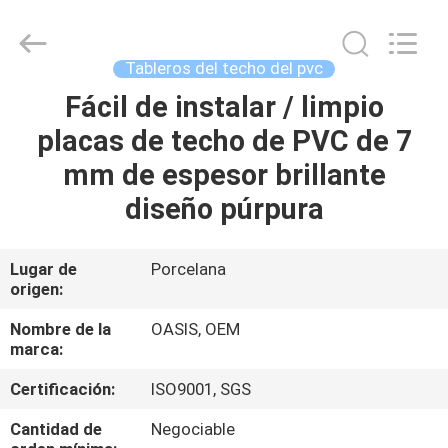
2026
Haining
Oasis
Building
Material
Tableros del techo del pvc
CO.,LTD.
All
Fácil de instalar / limpio
HOGAR
Rights
Reserved.
placas de techo de PVC de 7
PRODUCTOS
mm de espesor brillante
diseño púrpura
SOBRE
NOSOTROS
Lugar de
Porcelana
origen:
VIAJE
Nombre de la
OASIS, OEM
marca:
DE
Certificación:
ISO9001, SGS
LA
FÁBRICA
Cantidad de
Negociable