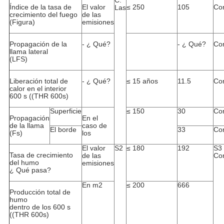
C.
Índice de la tasa de
El valor
≤ 250
105
Co
Las
crecimiento del fuego
de las
(Figura)
emisiones
Propagación de la
- ¿ Qué?
- ¿ Qué?
Co
llama lateral
(LFS)
Liberación total de
- ¿ Qué?
≤ 15 años
1
1.5
Co
calor en el interior
600 s ((THR 600s)
Superficie
≤ 150
30
Co
Propagación
En el
de la llama
caso de
El borde
33
Co
(Fs)
los
El valor
S2
≤ 180
192
S3
Tasa de crecimiento
de las
Co
del humo
emisiones
¿ Qué pasa?
En m2
≤ 200
666
Producción total de
humo
dentro de los 600 s
((THR 600s)