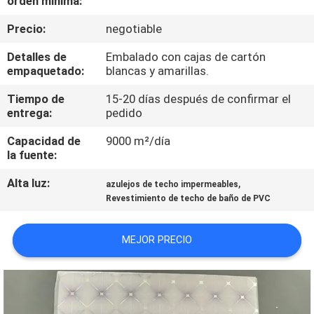
orden mínima:
Precio:
negotiable
CONTROL
DE
Detalles de
Embalado con cajas de cartón
empaquetado:
blancas y amarillas.
CALIDAD
Tiempo de
15-20 días después de confirmar el
entrega:
pedido
ÉNTRENOS
Capacidad de
9000 m²/día
EN
la fuente:
CONTACTO
Alta luz:
,
azulejos de techo impermeables
CON
Revestimiento de techo de baño de PVC
PIDA
MEJOR PRECIO
UNA
CITA