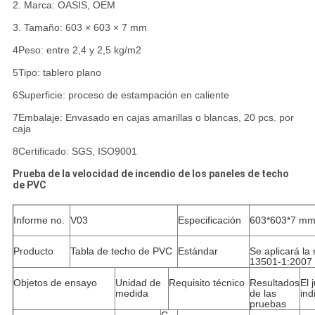
2. Marca: OASIS, OEM
3. Tamaño: 603 × 603 × 7 mm
4Peso: entre 2,4 y 2,5 kg/m2
5Tipo: tablero plano
6Superficie: proceso de estampación en caliente
7Embalaje: Envasado en cajas amarillas o blancas, 20 pcs. por
caja
8Certificado: SGS, ISO9001
Prueba de la velocidad de incendio de los paneles de techo
de PVC
Informe no.
V03
Especificación
603*603*7 m
Producto
Tabla de techo de PVC
Estándar
Se aplicará l
13501-1:2007
Objetos de ensayo
Unidad de
Requisito técnico
Resultados
El 
medida
de las
ind
pruebas