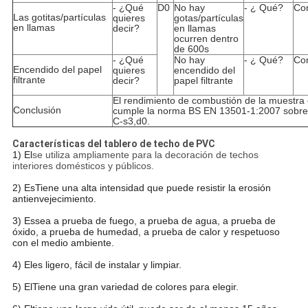
- ¿Qué
D0
No hay
- ¿ Qué?
Co
Las gotitas/partículas
quieres
gotas/partículas
en llamas
decir?
en llamas
ocurren dentro
de 600s
- ¿Qué
No hay
- ¿ Qué?
Co
Encendido del papel
quieres
encendido del
filtrante
decir?
papel filtrante
El rendimiento de combustión de la muestra 
Conclusión
cumple la norma BS EN 13501-1:2007 sobre
C-s3,d0.
Características del tablero de techo de PVC
1) El
se utiliza ampliamente para la decoración de techos
interiores domésticos y públicos.
2) Es
Tiene una alta intensidad que puede resistir la erosión
antienvejecimiento.
3) Es
sea a prueba de fuego, a prueba de agua, a prueba de
óxido, a prueba de humedad, a prueba de calor y respetuoso
con el medio ambiente.
4) El
es ligero, fácil de instalar y limpiar.
5) El
Tiene una gran variedad de colores para elegir.