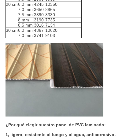
20 cm
6.0 mm
4245
10350
7.0 mm
3650
8865
7.5 mm
3390
8330
8 mm
3190
7735
8.5 mm
3016
7134
30 cm
6.0 mm
4367
10620
7.0 mm
3741
9103
¿Por qué elegir nuestro panel de PVC laminado:
1, ligero, resistente al fuego y al agua, anticorrosivo: