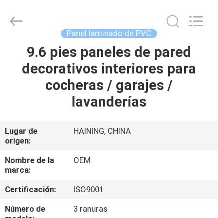
2026
Haining
Oasis
Building
Material
Panel laminado de PVC
CO.,LTD.
All
9.6 pies paneles de pared
HOGAR
Rights
Reserved.
decorativos interiores para
PRODUCTOS
cocheras / garajes /
lavanderías
SOBRE
NOSOTROS
Lugar de
HAINING, CHINA
origen:
VIAJE
Nombre de la
OEM
marca:
DE
Certificación:
ISO9001
LA
FÁBRICA
Número de
3 ranuras