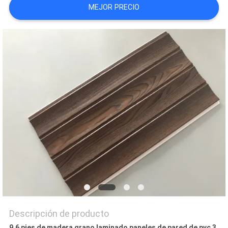
MEJOR PRECIO
MAPA
DEL
SITIO
PRIVACY
POLICY
Descripción de producto
9.6 pies de madera grano laminado paneles de pared de pvc 3