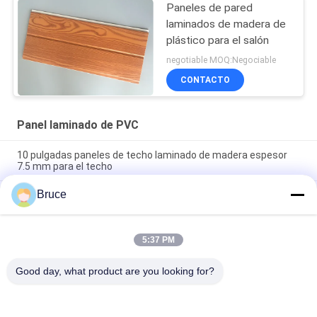
Paneles de pared
laminados de madera de
plástico para el salón
negotiable MOQ:Negociable
CONTACTO
Panel laminado de PVC
10 pulgadas paneles de techo laminado de madera espesor
7.5 mm para el techo
Bruce
longitud modificada para requisitos particulares los paneles
laminados plásticos de madera del PVC de cuatro arcos del ×
8m m de los 25cm
5:37 PM
Instalación conveniente de revestimiento de pared laminado
de baño para decoración de paredes
Good day, what product are you looking for?
Categorías Populares
Todos