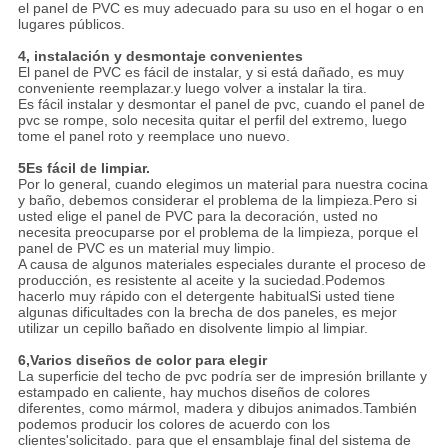
el panel de PVC es muy adecuado para su uso en el hogar o en
lugares públicos.
4, instalación y desmontaje convenientes
El panel de PVC es fácil de instalar, y si está dañado, es muy
conveniente reemplazar.y luego volver a instalar la tira.
Es fácil instalar y desmontar el panel de pvc, cuando el panel de
pvc se rompe, solo necesita quitar el perfil del extremo, luego
tome el panel roto y reemplace uno nuevo.
5Es fácil de limpiar.
Por lo general, cuando elegimos un material para nuestra cocina
y baño, debemos considerar el problema de la limpieza.Pero si
usted elige el panel de PVC para la decoración, usted no
necesita preocuparse por el problema de la limpieza, porque el
panel de PVC es un material muy limpio.
A causa de algunos materiales especiales durante el proceso de
producción, es resistente al aceite y la suciedad.Podemos
hacerlo muy rápido con el detergente habitualSi usted tiene
algunas dificultades con la brecha de dos paneles, es mejor
utilizar un cepillo bañado en disolvente limpio al limpiar.
6,Varios diseños de color para elegir
La superficie del techo de pvc podría ser de impresión brillante y
estampado en caliente, hay muchos diseños de colores
diferentes, como mármol, madera y dibujos animados.También
podemos producir los colores de acuerdo con los
clientes'solicitado. para que el ensamblaje final del sistema de