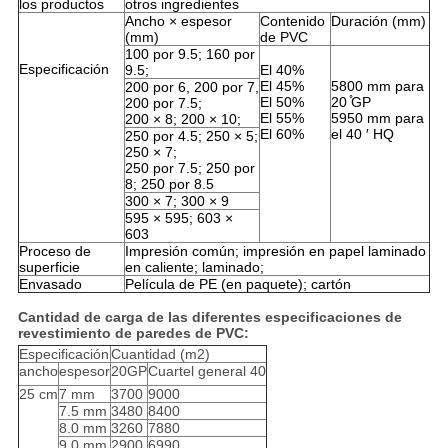
los productos
otros ingredientes
Ancho × espesor
Contenido
Duración (mm)
(mm)
de PVC
100 por 9.5; 160 por
Especificación
9.5;
El 40%
El 45%
5800 mm para
200 por 6, 200 por 7,
El 50%
20 ̊GP
200 por 7.5;
El 55%
5950 mm para
200 × 8; 200 × 10;
El 60%
el 40 ′ HQ
250 por 4.5; 250 × 5;
250 × 7;
250 por 7.5; 250 por
8; 250 por 8.5
300 × 7; 300 × 9
595 × 595; 603 ×
603
Proceso de
Impresión común; impresión en papel laminado
superficie
en caliente; laminado;
Envasado
Película de PE (en paquete); cartón
Cantidad de carga de las diferentes especificaciones de
revestimiento de paredes de PVC:
Especificación
Cuantidad (m2)
ancho
espesor
20GP
Cuartel general 40
25 cm
7 mm
3700
9000
7.5 mm
3480
8400
8.0 mm
3260
7880
9.0 mm
2900
6990