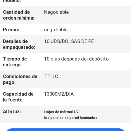
modelo:
Cantidad de
Negociable
CONTROL
orden mínima:
DE
Precio:
negotiable
CALIDAD
Detalles de
10 UDS/BOLSAS DE PE
empaquetado:
ÉNTRENOS
Tiempo de
10 días después del depósito
EN
entrega:
CONTACTO
Condiciones de
TT; LC
CON
pago:
Capacidad de
13000M2/DIA
PIDA
la fuente:
UNA
Alta luz:
,
Hojas de mármol UV
los paneles de pared laminados
CITA